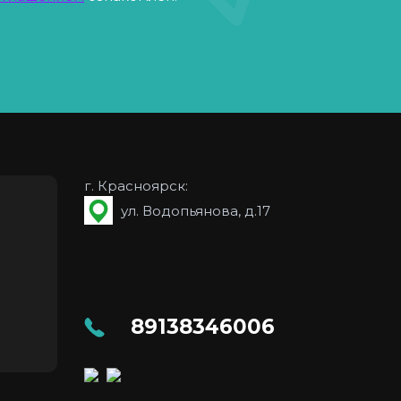
г. Красноярск:
ул. Водопьянова, д.17
89138346006