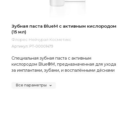
Зубная паста BlueM с активным кислородом
(15 мл)
Флорес Нейчурал Косметикс
Артикул:
РТ-00001479
Специальная зубная паста с активным
кислородом Blue®M, предназначенная для ухода
за имплантами, зубами, и воспалёнными дёснами
Все параметры