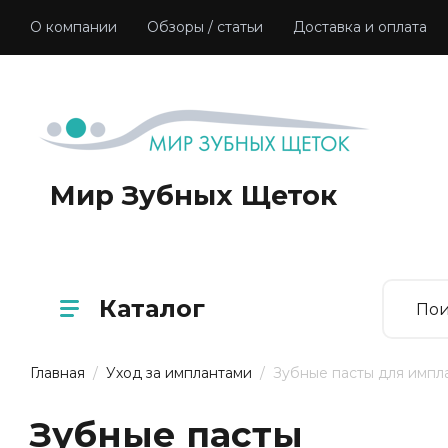
О компании
Обзоры / статьи
Доставка и оплата
Мир Зубных Щеток
Каталог
Главная
  /  
Уход за имплантами
  /  Зубные пасты для импл
Зубные пасты